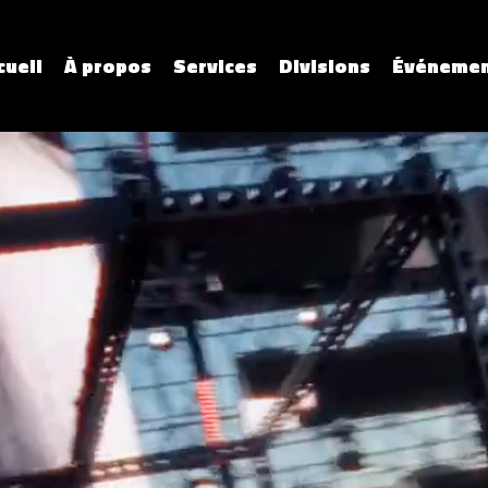
cueil
À propos
Services
Divisions
Événemen