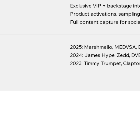
Exclusive VIP + backstage int
Product activations, sampling
Full content capture for socia
2025: Marshmello, MEDVSA, 
2024: James Hype, Zedd, D
2023: Timmy Trumpet, Claptone
tners
Unity is Varon’s sandbox for i
consumer feedback. It’s als
music, culture, and high-impac