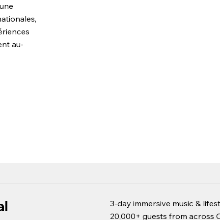
 une
ationales,
périences
nt au-
al
3-day immersive music & lifes
20,000+ guests from across