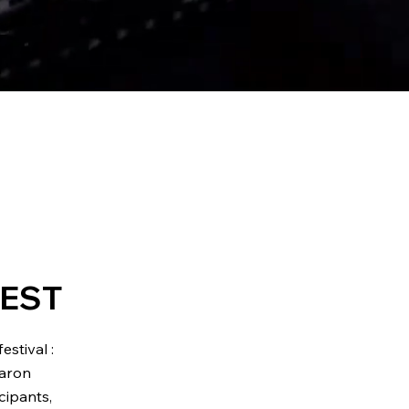
FEST
estival :
Varon
cipants,