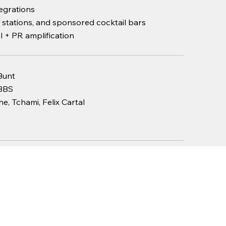
egrations
 stations, and sponsored cocktail bars
l + PR amplification
Bunt
VBBS
, Tchami, Felix Cartal
nnovation, taste-testing, and direct-to-
o where we build authentic hype—through
t brand storytelling.