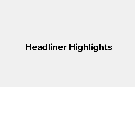
Headliner Highlights
Why It Matters To Our Par