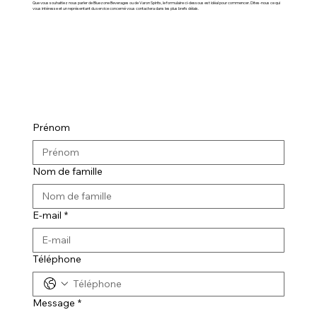
Que vous souhaitiez nous parler de Bluezone Beverages ou de Varon Spirits, le formulaire ci-dessous est idéal pour commencer. Dites-nous ce qui
vous intéresse et un représentant du service concerné vous contactera dans les plus brefs délais.
Prénom
Nom de famille
E-mail
*
Téléphone
Message
*